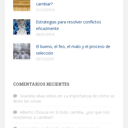
cambiar?
21/12/2016
Estrategias para resolver conflictos
eficazmente
08/01/2016
El bueno, el feo, el malo y el proceso de
selección
03/12/2015
COMENTARIOS RECIENTES
Graciela silvia vintas
en
La importancia de cómo se
dicen las cosas
Alberto Chouza
en
Si todo cambia, ¿por qué nos
resistimos a cambiar?