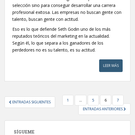
selección sino para conseguir desarrollar una carrera
profesional exitosa. Las empresas no buscan gente con
talento, buscan gente con actitud.
Eso es lo que defiende Seth Godin uno de los más
reputados teóricos del marketing en la actualidad.
Según él, lo que separa a los ganadores de los
perdedores no es su talento, es su actitud.
LEER MÁS
NAVEGACIÓN
1
…
5
6
7
ENTRADAS SIGUIENTES
DE
ENTRADAS ANTERIORES
ENTRADAS
SÍGUEME