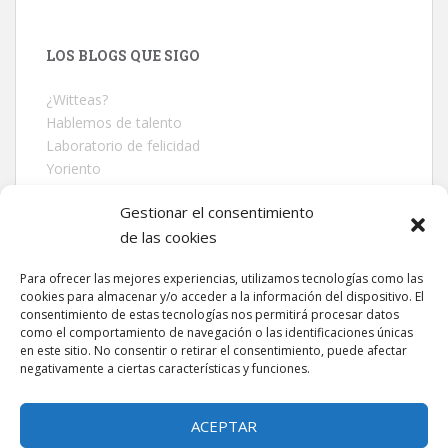
LOS BLOGS QUE SIGO
¿Witteas?
Hablemos de talento
Laboratorio de felicidad
Yoriento
El Blog de Enrique Dans
Gestionar el consentimiento
Martí Perarnau
de las cookies
Desenredando la red
Para ofrecer las mejores experiencias, utilizamos tecnologías como las
cookies para almacenar y/o acceder a la información del dispositivo. El
consentimiento de estas tecnologías nos permitirá procesar datos
<a href=»https://albertochouza.com/politica-de-
como el comportamiento de navegación o las identificaciones únicas
cookies-ue/»>Política de cookies</a>
en este sitio. No consentir o retirar el consentimiento, puede afectar
negativamente a ciertas características y funciones.
ACEPTAR